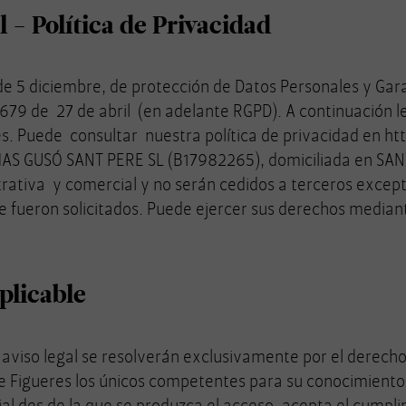
 - Política de Privacidad
 5 diciembre, de protección de Datos Personales y Garan
9 de 27 de abril (en adelante RGPD). A continuación l
les. Puede consultar nuestra política de privacidad e
MAS GUSÓ SANT PERE SL (B17982265), domiciliada en SAN
trativa y comercial y no serán cedidos a terceros excep
ue fueron solicitados. Puede ejercer sus derechos mediant
aplicable
e aviso legal se resolverán exclusivamente por el derech
 Figueres los únicos competentes para su conocimiento.
ial des de la que se produzca el acceso, acepta el cumpl