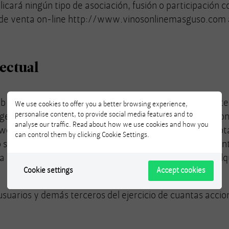
icará ningún tipo de asociación, fusión o participación 
 de venta on-line
http://www.vinosonlinemasguso.com
lectual
 (a título enunciativo y no limitativo, bases de datos, 
We use cookies to offer you a better browsing experience,
personalise content, to provide social media features and to
genes, videos, diseños, estructura de la página, etc.) so
analyse our traffic. Read about how we use cookies and how you
 web no confiere a los usuarios ningún derecho de explota
can control them by clicking Cookie Settings.
su propiedad intelectual y/o industrial.Queda totalment
ca y/o cesión, ya sea a título oneroso o gratuito, de c
Cookie settings
Accept cookies
usuarios y demás terceros del ejercicio de cuantas acci