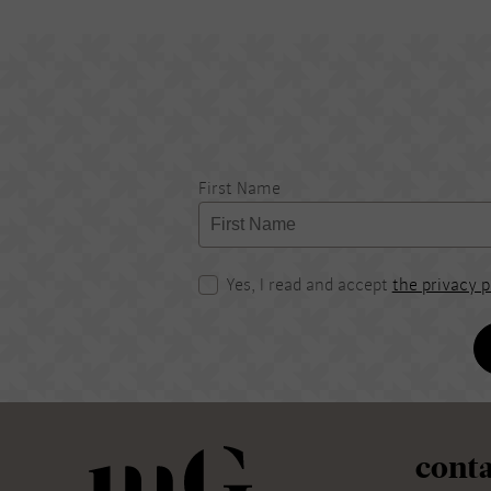
First Name
Yes, I read and accept
the privacy p
conta