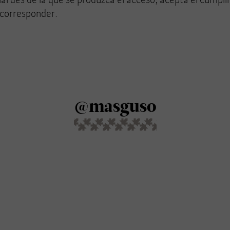
 corresponder.
@masguso