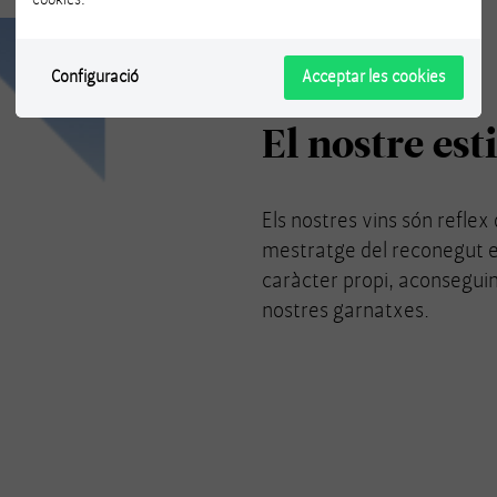
Configuració
Acceptar les cookies
El nostre esti
Els nostres vins són reflex 
mestratge del reconegut e
caràcter propi, aconseguin
nostres garnatxes.