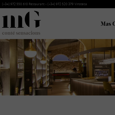
Skip
(+34) 972 550 610 Restaurant - (+34) 972 520 379 Vinoteca
to
navigation
Mas 
Skip
to
conté sensacions
content