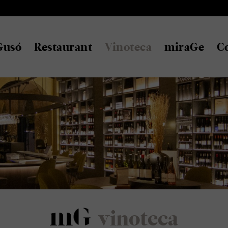
Gusó
Restaurant
Vinoteca
miraGe
C
vinoteca