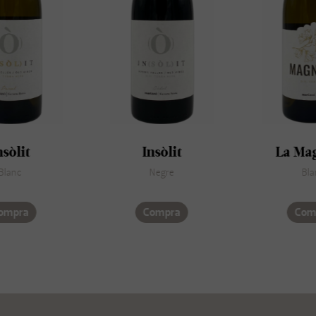
sòlit
Insòlit
La Mag
lanc
Negre
Blan
mpra
Compra
Comp