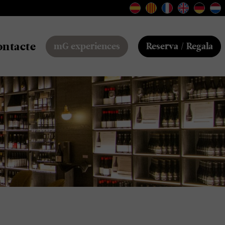
ontacte
mG experiences
Reserva / Regala