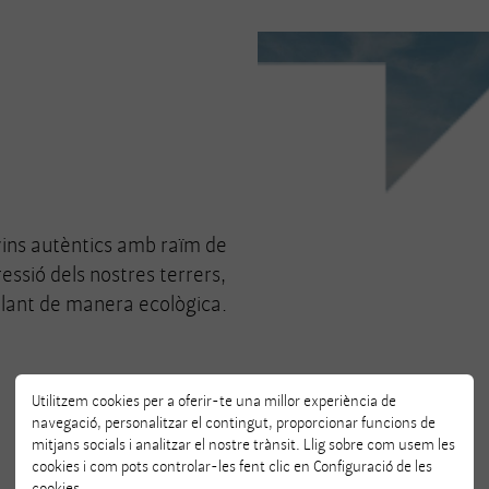
 vins autèntics amb raïm de
ssió dels nostres terrers,
allant de manera ecològica.
Utilitzem cookies per a oferir-te una millor experiència de
navegació, personalitzar el contingut, proporcionar funcions de
mitjans socials i analitzar el nostre trànsit. Llig sobre com usem les
cookies i com pots controlar-les fent clic en Configuració de les
cookies.