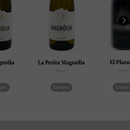
nòlia
La Petita Magnòlia
El Plata
c
Blanc
Negre
ra
Compra
Compra