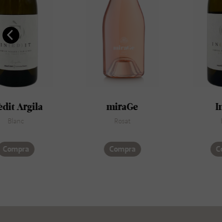
dit Argila
miraGe
In
Blanc
Rosat
B
Compra
Compra
Co