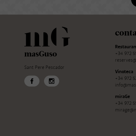
cont
Restauran
masGuso
+34 972 5
reserves
Sant Pere Pescador
Vinoteca
+34 972 5
info@mas
miraGe
+34 972 5
mirage@