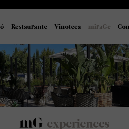
só
Restaurante
Vinoteca
miraGe
Con
experiences