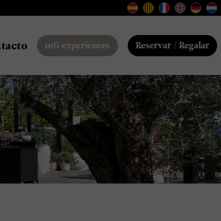
tacto
mG experiences
Reservar / Regalar