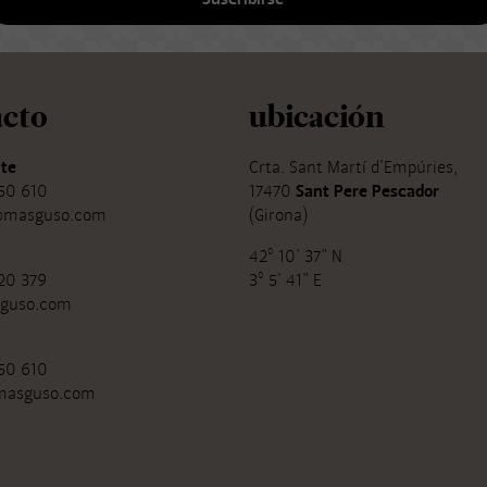
acto
ubicación
te
Crta. Sant Martí d'Empúries,
50 610
17470
Sant Pere Pescador
@masguso.com
(Girona)
42º 10' 37" N
20 379
3º 5' 41" E
guso.com
50 610
masguso.com