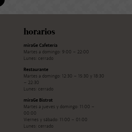
horarios
miraGe Cafetería
Martes a domingo: 9:00 – 22:00
Lunes: cerrado
Restaurante
Martes a domingo: 12:30 – 15:30 y 18:30
– 22:30
Lunes: cerrado
miraGe Bistrot
Martes a jueves y domingo: 11:00 –
00:00
Viernes y sábado: 11:00 – 01:00
Lunes: cerrado