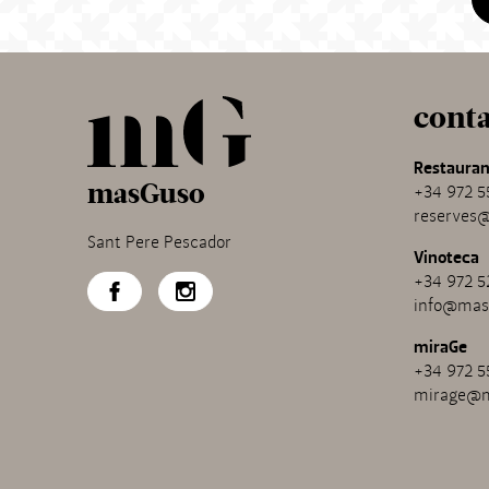
cont
Restauran
masGuso
+34 972 5
reserves
Sant Pere Pescador
Vinoteca
+34 972 5
info@mas
miraGe
+34 972 5
mirage@