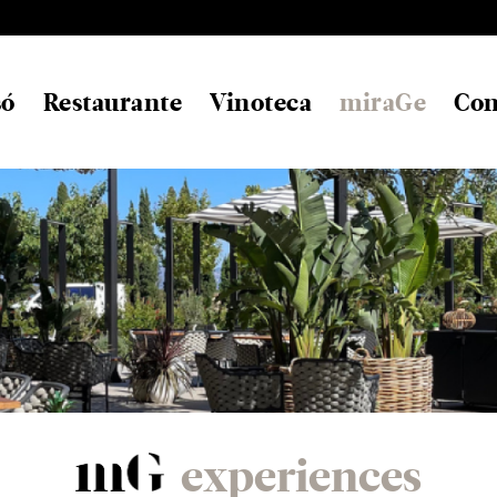
só
Restaurante
Vinoteca
miraGe
Con
experiences