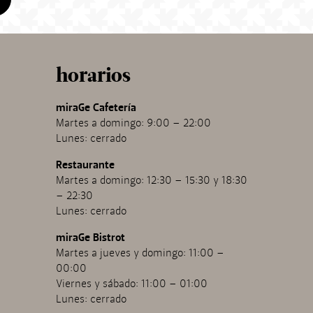
horarios
miraGe Cafetería
Martes a domingo: 9:00 – 22:00
Lunes: cerrado
Restaurante
Martes a domingo: 12:30 – 15:30 y 18:30
– 22:30
Lunes: cerrado
miraGe Bistrot
Martes a jueves y domingo: 11:00 –
00:00
Viernes y sábado: 11:00 – 01:00
Lunes: cerrado