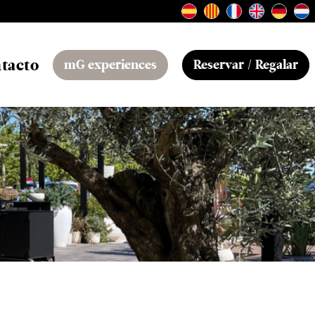
tacto
mG experiences
Reservar / Regalar