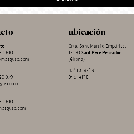
acto
ubicación
te
Crta. Sant Martí d'Empúries,
50 610
17470
Sant Pere Pescador
@masguso.com
(Girona)
42º 10' 37" N
20 379
3º 5' 41" E
guso.com
50 610
masguso.com